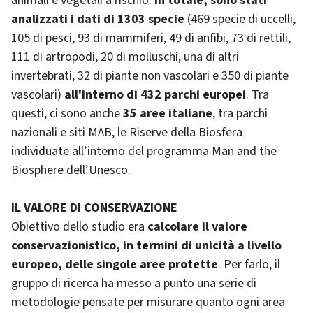
animali e vegetali a rischio.
In totale, sono stati
analizzati i dati di 1303 specie
(469 specie di uccelli,
105 di pesci, 93 di mammiferi, 49 di anfibi, 73 di rettili,
111 di artropodi, 20 di molluschi, una di altri
invertebrati, 32 di piante non vascolari e 350 di piante
vascolari)
all'interno di 432 parchi europei
. Tra
questi, ci sono anche
35 aree italiane
, tra parchi
nazionali e siti MAB, le Riserve della Biosfera
individuate all’interno del programma Man and the
Biosphere dell’Unesco.
IL VALORE DI CONSERVAZIONE
Obiettivo dello studio era
calcolare il valore
conservazionistico, in termini di unicità a livello
europeo, delle singole aree protette
. Per farlo, il
gruppo di ricerca ha messo a punto una serie di
metodologie pensate per misurare quanto ogni area