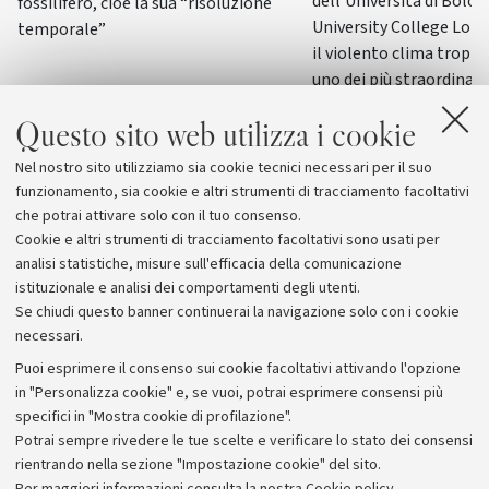
dell’Università di Bolog
fossilifero, cioè la sua “risoluzione
University College Lond
temporale”
il violento clima tropica
uno dei più straordinari 
del Cretaceo, conservat
Questo sito web utilizza i cookie
Trieste: lo stesso mec
collega i gas serra a f
Nel nostro sito utilizziamo sia cookie tecnici necessari per il suo
meteorologici estremi
funzionamento, sia cookie e altri strumenti di tracciamento facoltativi
che potrai attivare solo con il tuo consenso.
Cookie e altri strumenti di tracciamento facoltativi sono usati per
analisi statistiche, misure sull'efficacia della comunicazione
istituzionale e analisi dei comportamenti degli utenti.
Se chiudi questo banner continuerai la navigazione solo con i cookie
necessari.
Archivio
Puoi esprimere il consenso sui cookie facoltativi attivando l'opzione
in "Personalizza cookie" e, se vuoi, potrai esprimere consensi più
Comunicati stampa
specifici in "Mostra cookie di profilazione".
Redazione
Potrai sempre rivedere le tue scelte e verificare lo stato dei consensi
rientrando nella sezione "Impostazione cookie" del sito.
Rassegna stampa