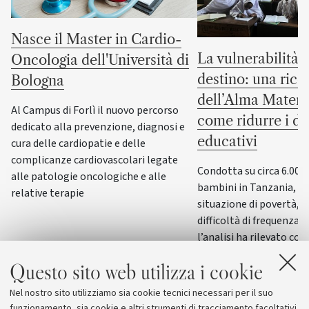
Nasce il Master in Cardio-
La vulnerabilità 
Oncologia dell'Università di
destino: una rice
Bologna
dell’Alma Mater 
Al Campus di Forlì il nuovo percorso
come ridurre i di
dedicato alla prevenzione, diagnosi e
educativi
cura delle cardiopatie e delle
complicanze cardiovascolari legate
Condotta su circa 6.000
alle patologie oncologiche e alle
bambini in Tanzania, di 
relative terapie
situazione di povertà, d
difficoltà di frequenza s
l’analisi ha rilevato co
mirati di recupero scol
Questo sito web utilizza i cookie
e condizioni favorevoli
le disuguaglianze nell
Nel nostro sito utilizziamo sia cookie tecnici necessari per il suo
e nel percorso scolasti
funzionamento, sia cookie e altri strumenti di tracciamento facoltativi