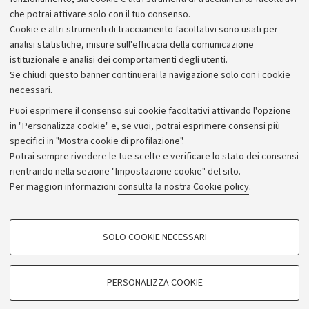
che potrai attivare solo con il tuo consenso.
Cookie e altri strumenti di tracciamento facoltativi sono usati per
analisi statistiche, misure sull'efficacia della comunicazione
istituzionale e analisi dei comportamenti degli utenti.
Se chiudi questo banner continuerai la navigazione solo con i cookie
necessari.
Archivio
Puoi esprimere il consenso sui cookie facoltativi attivando l'opzione
in "Personalizza cookie" e, se vuoi, potrai esprimere consensi più
Comunicati stampa
specifici in "Mostra cookie di profilazione".
Redazione
Potrai sempre rivedere le tue scelte e verificare lo stato dei consensi
rientrando nella sezione "Impostazione cookie" del sito.
Rassegna stampa
Per maggiori informazioni
consulta la nostra Cookie policy
.
Seguici su:
COOKIE DI PROFILAZIONE - FACOLTATIVI
SOLO COOKIE NECESSARI
Si tratta di cookie utilizzati per analizzare le caratteristiche della navigazione
degli utenti, creare profili in base al loro comportamento sul sito, per analisi
di marketing.
PERSONALIZZA COOKIE
© Copyright 2026 - ALMA MATER STUDIORUM - Università di
Mostra cookie di profilazione
Bologna - Via Zamboni, 33 - 40126 Bologna - PI: 01131710376 -