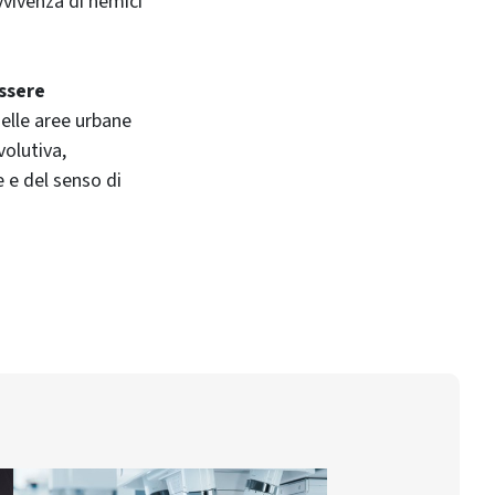
vvivenza di nemici
ssere
nelle aree urbane
volutiva,
e e del senso di