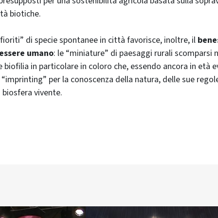
presupposti per una sostenibilità agricola basata sulla sopra
ità biotiche.
 fioriti” di specie spontanee in città favorisce, inoltre, il
bene
l’essere umano
: le “miniature” di paesaggi rurali scomparsi 
biofilia in particolare in coloro che, essendo ancora in età e
 “imprinting” per la conoscenza della natura, delle sue regol
 biosfera vivente.