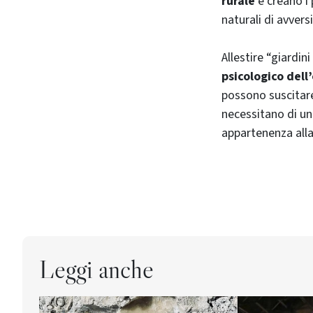
rurale
e creano i 
naturali di avvers
Allestire “giardini
psicologico del
possono suscitare 
necessitano di un
appartenenza alla
Leggi anche