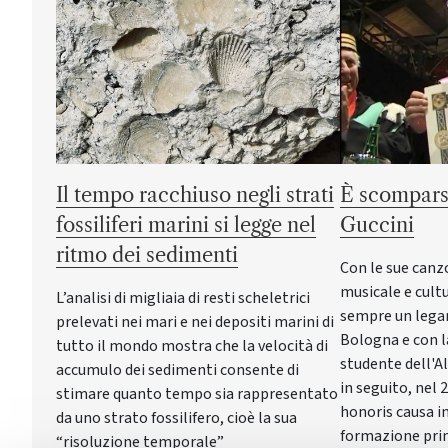
Il tempo racchiuso negli strati
È scompars
fossiliferi marini si legge nel
Guccini
ritmo dei sedimenti
Con le sue canz
musicale e cultu
L’analisi di migliaia di resti scheletrici
sempre un lega
prelevati nei mari e nei depositi marini di
Bologna e con la
tutto il mondo mostra che la velocità di
studente dell'A
accumulo dei sedimenti consente di
in seguito, nel 
stimare quanto tempo sia rappresentato
honoris causa in
da uno strato fossilifero, cioè la sua
formazione pri
“risoluzione temporale”