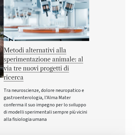
Metodi alternativi alla
sperimentazione animale: al
via tre nuovi progetti di
ricerca
Tra neuroscienze, dolore neuropatico e
gastroenterologia, l’Alma Mater
conferma il suo impegno per lo sviluppo
di modelli sperimentali sempre più vicini
alla fisiologia umana