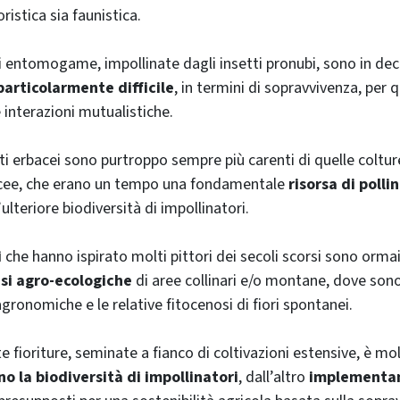
oristica sia faunistica.
i entomogame, impollinate dagli insetti pronubi, sono in decl
articolarmente difficile
, in termini di sopravvivenza, per 
interazioni mutualistiche.
i erbacei sono purtroppo sempre più carenti di quelle coltur
cee, che erano un tempo una fondamentale
risorsa di polli
l’ulteriore biodiversità di impollinatori.
i
che hanno ispirato molti pittori dei secoli scorsi sono orma
asi agro-ecologiche
di aree collinari e/o montane, dove sono
gronomiche e le relative fitocenosi di fiori spontanei.
 fioriture, seminate a fianco di coltivazioni estensive, è mol
o la biodiversità di impollinatori
, dall’altro
implementan