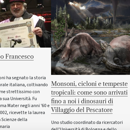
o Francesco
oni ha segnato la storia
Monsoni, cicloni e tempeste
rale italiana, coltivando
me strettissimo con
tropicali: come sono arrivati
 sua Università. Fu
fino a noi i dinosauri di
lma Mater negli anni '60 e
Villaggio del Pescatore
2002, ricevette la laurea
 Scienze della
Uno studio coordinato da ricercatori
maria
dell’Università di Bologna e dello