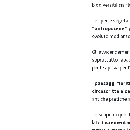
biodiversità sia fl
Le specie vegetal
“antropocene” p
evolute mediante 
Gli avvicendament
soprattutto faba
per le api sia per 
I
paesaggi fiorit
circoscritta a o
antiche pratiche a
Lo scopo di queste
lato
incrementan