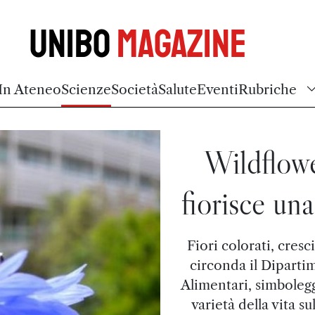
Unibo
Magazine
In Ateneo
Scienze
Società
Salute
Eventi
Rubriche
Wildflowe
fiorisce una
Fiori colorati, cresc
circonda il Diparti
Alimentari, simbolegg
varietà della vita s