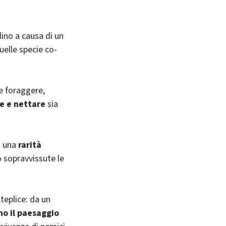
ino a causa di un
quelle specie co-
e foraggere,
ne e nettare
sia
i una
rarità
 sopravvissute le
teplice: da un
o il paesaggio