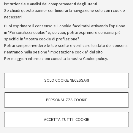
istituzionale e analisi dei comportamenti degli utenti.
Se chiudi questo banner continuerai la navigazione solo con i cookie
necessari.
Archivio
Puoi esprimere il consenso sui cookie facoltativi attivando l'opzione
in "Personalizza cookie" e, se vuoi, potrai esprimere consensi più
Comunicati stampa
specifici in "Mostra cookie di profilazione".
Redazione
Potrai sempre rivedere le tue scelte e verificare lo stato dei consensi
rientrando nella sezione "Impostazione cookie" del sito.
Rassegna stampa
Per maggiori informazioni
consulta la nostra Cookie policy
.
Seguici su:
COOKIE DI PROFILAZIONE - FACOLTATIVI
SOLO COOKIE NECESSARI
Si tratta di cookie utilizzati per analizzare le caratteristiche della navigazione
degli utenti, creare profili in base al loro comportamento sul sito, per analisi
di marketing.
PERSONALIZZA COOKIE
© Copyright 2026 - ALMA MATER STUDIORUM - Università di
Mostra cookie di profilazione
Bologna - Via Zamboni, 33 - 40126 Bologna - PI: 01131710376 -
Google/Youtube Video
CF: 80007010376
COOKIE TECNICI - NECESSARI
ACCETTA TUTTI I COOKIE
Facebook
Privacy
Note legali
Impostazioni Cookie
Si tratta di cookie tecnici utilizzati, a titolo esemplificativo, per il corretto