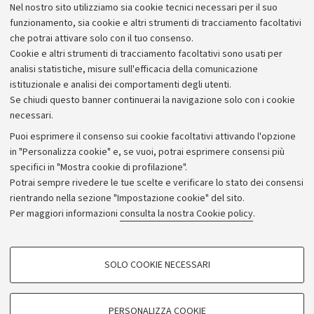
collega i gas serra a f
Nel nostro sito utilizziamo sia cookie tecnici necessari per il suo
meteorologici estremi
funzionamento, sia cookie e altri strumenti di tracciamento facoltativi
che potrai attivare solo con il tuo consenso.
Cookie e altri strumenti di tracciamento facoltativi sono usati per
analisi statistiche, misure sull'efficacia della comunicazione
istituzionale e analisi dei comportamenti degli utenti.
Se chiudi questo banner continuerai la navigazione solo con i cookie
necessari.
Archivio
Puoi esprimere il consenso sui cookie facoltativi attivando l'opzione
in "Personalizza cookie" e, se vuoi, potrai esprimere consensi più
Comunicati stampa
specifici in "Mostra cookie di profilazione".
Redazione
Potrai sempre rivedere le tue scelte e verificare lo stato dei consensi
rientrando nella sezione "Impostazione cookie" del sito.
Rassegna stampa
Per maggiori informazioni
consulta la nostra Cookie policy
.
Seguici su:
COOKIE DI PROFILAZIONE - FACOLTATIVI
SOLO COOKIE NECESSARI
Si tratta di cookie utilizzati per analizzare le caratteristiche della navigazione
degli utenti, creare profili in base al loro comportamento sul sito, per analisi
di marketing.
PERSONALIZZA COOKIE