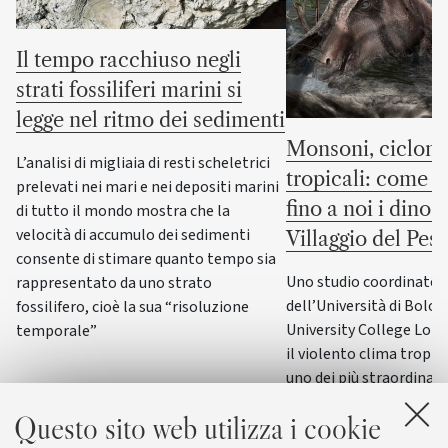
Il tempo racchiuso negli
strati fossiliferi marini si
legge nel ritmo dei sedimenti
Monsoni, cicloni
L’analisi di migliaia di resti scheletrici
tropicali: come s
prelevati nei mari e nei depositi marini
fino a noi i dinos
di tutto il mondo mostra che la
velocità di accumulo dei sedimenti
Villaggio del Pes
consente di stimare quanto tempo sia
Uno studio coordinato d
rappresentato da uno strato
dell’Università di Bolog
fossilifero, cioè la sua “risoluzione
University College Lond
temporale”
il violento clima tropica
uno dei più straordinari 
del Cretaceo, conservat
Questo sito web utilizza i cookie
Trieste: lo stesso mec