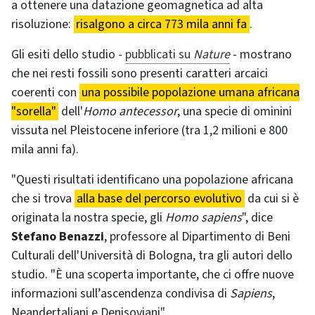
a ottenere una datazione geomagnetica ad alta
risoluzione:
risalgono a circa 773 mila anni fa
.
Gli esiti dello studio -
pubblicati su
Nature
- mostrano
che nei resti fossili sono presenti caratteri arcaici
coerenti con
una possibile popolazione umana africana
"sorella"
dell'
Homo antecessor
, una specie di ominini
vissuta nel Pleistocene inferiore (tra 1,2 milioni e 800
mila anni fa).
"Questi risultati identificano una popolazione africana
che si trova
alla base del percorso evolutivo
da cui si è
originata la nostra specie, gli
Homo sapiens
", dice
Stefano Benazzi
, professore al Dipartimento di Beni
Culturali dell'Università di Bologna, tra gli autori dello
studio. "È una scoperta importante, che ci offre nuove
informazioni sull’ascendenza condivisa di
Sapiens
,
Neandertaliani e Denisoviani".