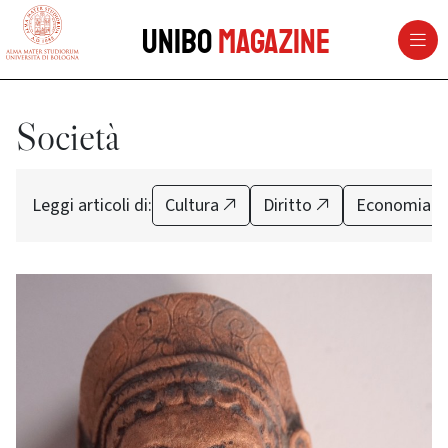
vai al contenuto della pagina
vai al menu di navigazione
Unibo
Magazine
Società
Leggi articoli di:
Cultura
Diritto
Economia